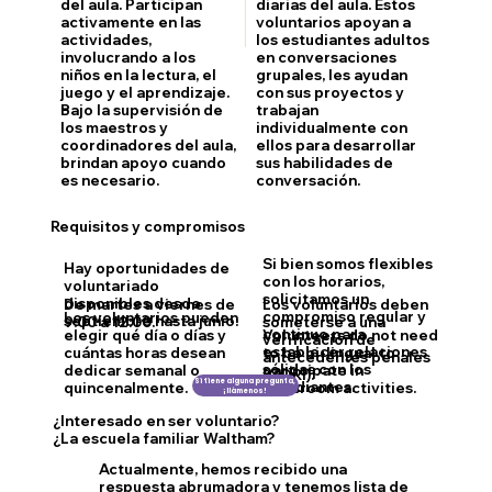
del aula. Participan
diarias del aula. Estos
activamente en las
voluntarios apoyan a
actividades,
los estudiantes adultos
involucrando a los
en conversaciones
niños en la lectura, el
grupales, les ayudan
juego y el aprendizaje.
con sus proyectos y
Bajo la supervisión de
trabajan
los maestros y
individualmente con
coordinadores del aula,
ellos para desarrollar
brindan apoyo cuando
sus habilidades de
es necesario.
conversación.
Requisitos y compromisos
Si bien somos flexibles
Hay oportunidades de
con los horarios,
voluntariado
solicitamos un
disponibles desde
De martes a viernes de
Los voluntarios deben
compromiso regular y
Los voluntarios pueden
septiembre hasta junio.
9:00 a 12:00.
someterse a una
continuo para
elegir qué día o días y
Volunteers do not need
verificación de
establecer relaciones
cuántas horas desean
to be bi-lingual to
antecedentes penales
sólidas con los
dedicar semanal o
participate in
(CORI).
Si tiene alguna pregunta,
estudiantes.
quincenalmente.
classroom activities.
¡llámenos!
¿Interesado en ser voluntario?
¿La escuela familiar Waltham?
Actualmente, hemos recibido una
respuesta abrumadora y tenemos lista de