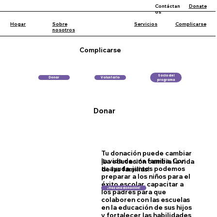
Contáctan
Donate
os
Hogar
Sobre
Servicios
Complicarse
nosotros
Complicarse
Socio del
Donar
Voluntario
programa
Donar
Tu donación puede cambiar
la vida de una familia. Con
¡La educación cambia la vida
tu ayuda, juntos podemos
de las familias!
preparar a los niños para el
éxito escolar, capacitar a
¡Haz una donación!
los padres para que
colaboren con las escuelas
en la educación de sus hijos
y fortalecer las habilidades