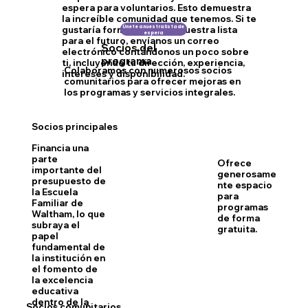
espera para voluntarios. Esto demuestra
la increíble comunidad que tenemos. Si te
Únete a nuestra lista de
gustaría formar parte de nuestra lista
espera
para el futuro, envíanos un correo
Socios del
electrónico contándonos un poco sobre
programa
ti, incluyendo tu dirección, experiencia,
Colaboramos con numerosos socios
intereses y disponibilidad.
comunitarios para ofrecer mejoras en
los programas y servicios integrales.
Socios principales
Financia una
parte
Ofrece
importante del
generosame
presupuesto de
nte espacio
la Escuela
para
Familiar de
programas
Waltham, lo que
de forma
subraya el
gratuita.
papel
fundamental de
la institución en
el fomento de
la excelencia
educativa
dentro de la
Socios comunitarios