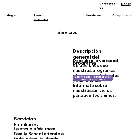
Contáctan
Donar
os
Hogar
Sobre
Servicios
Complicarse
nosotros
Servicios
Descripción
general del
Descubre la variedad
programa
de opciones que
nuestros programas
ofrecen a estudiantes
Obtenga más información sobre
y sus familias.
nuestros programas.
Infórmate sobre
nuestros servicios
para adultos y niños.
Servicios
Familiares
La escuela Waltham
Family School atiende a
toda la familia, desde