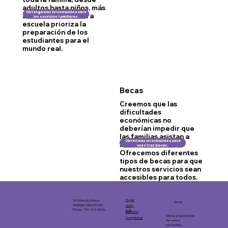
adultos hasta niños, más
Obtenga más información sobre
allá del aula. Nuestra
los servicios familiares.
escuela prioriza la
preparación de los
estudiantes para el
mundo real.
Becas
Creemos que las
dificultades
económicas no
deberían impedir que
las familias asistan a
Obtén más información sobre
nuestra escuela.
nuestras becas.
Ofrecemos diferentes
tipos de becas para que
nuestros servicios sean
accesibles para todos.
Hogar
510 Moody Street
Donar
Waltham, MA 02453
Acerc
Phone: 781-314-5696
a de
Servicios
Únete a nuestra lista
Complicarse
de correo
electrónico